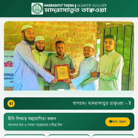
স্বাগতম! মাদরাসাতুত তাক্বওয়া — ইসলামী
দ্বীনি শিক্ষায় সহযোগিতা করুন
দান করুন
আপনার দান ও সদকা সহজভাবে পৌঁছে দিন